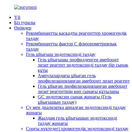
Үй
Біз туралы
Өнімдер
Рекомбинантты каскадты реагенттер хромогендік
талдау
Рекомбинантты фактор C флюорометриялық
талдау
Гель ұйығыш эндотоксинді талдау
Гель ұйығышы лиофилденген амебоцит
лизат реагент эндотоксинді талдау бір сынақ
құты
Ампулалардағы ұйыған гель
лиофилизацияланған амебоцит лизат реагент
Гель ұйыған лиофилизацияланған амебоцит
лизат реагентінің көп сынағы құтылары
GC эндотоксин сынақ жинағы (Гель
ұйығышын талдау)
Су мен диализатқа арналған эндотоксинді талдау
жинағы
Жылдам гель ұйығышын эндотоксинді
талдау жинағы
Соңғы нүктедегі хромогендік эндотоксинді талдау