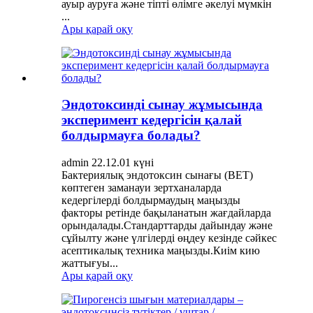
ауыр ауруға және тіпті өлімге әкелуі мүмкін
...
Ары қарай оқу
Эндотоксинді сынау жұмысында
эксперимент кедергісін қалай
болдырмауға болады?
admin 22.12.01 күні
Бактериялық эндотоксин сынағы (BET)
көптеген заманауи зертханаларда
кедергілерді болдырмаудың маңызды
факторы ретінде бақыланатын жағдайларда
орындалады.Стандарттарды дайындау және
сұйылту және үлгілерді өңдеу кезінде сәйкес
асептикалық техника маңызды.Киім кию
жаттығуы...
Ары қарай оқу