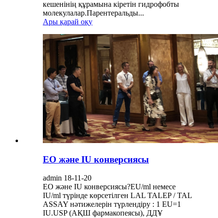
кешенінің құрамына кіретін гидрофобты
молекулалар.Парентеральды...
Ары қарай оқу
ЕО және IU конверсиясы
admin 18-11-20
ЕО және IU конверсиясы?EU/ml немесе
IU/ml түрінде көрсетілген LAL TALEP / TAL
ASSAY нәтижелерін түрлендіру : 1 EU=1
IU.USP (АҚШ фармакопеясы), ДДҰ