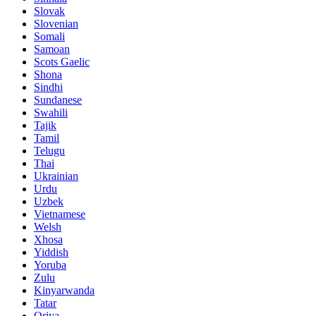
Slovak
Slovenian
Somali
Samoan
Scots Gaelic
Shona
Sindhi
Sundanese
Swahili
Tajik
Tamil
Telugu
Thai
Ukrainian
Urdu
Uzbek
Vietnamese
Welsh
Xhosa
Yiddish
Yoruba
Zulu
Kinyarwanda
Tatar
Oriya