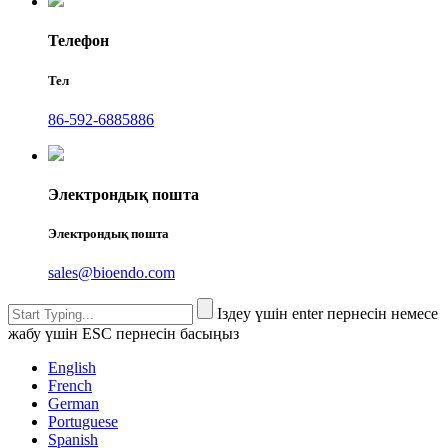
Телефон
Тел
86-592-6885886
Электрондық пошта
Электрондық пошта
sales@bioendo.com
Іздеу үшін enter пернесін немесе
жабу үшін ESC пернесін басыңыз
English
French
German
Portuguese
Spanish