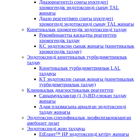
Диазореагентсіз соңғы нүктедегі
хромогендік эндотоксинді сынау TAL
жинағы
Диазо реагентімен соңғы нүктедегі
хромогенді эндотоксинді сынау TAL жинағы
Кинетикалық хромогендік эндотоксинді талдау
Рекомбинантты каскадты реагенттер
хромогендік талдау
KC эндотоксин сынақ жинағы (кинетикалық
хромогендік талдау)
Эндотоксинді кинетикалық турбидиметриялық
талдау
Кинетикалық турбидиметриялық LAL
талдауы
KT эндотоксин сынақ жинағы (кинетикалық
турбидиметриялық талдау)
Клиникалық диагностикалық реагенттер
Саңырауқұлақтар (1,3)-BD-глюкан талдау
жинағы
Адам плазмасына арналған эндотоксинді
талдау жинағы
Эндотоксин-спецификалық лиофилизацияланған
амебоцит лизат
Эндотоксинді жою талдауы
EtEraser™ HP эндотоксинді кетіру жинағы