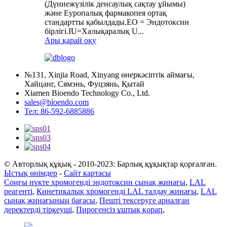
(Дүниежүзілік денсаулық сақтау ұйымы)
және Еуропалық фармакопея ортақ
стандартты қабылдады.ЕО = Эндотоксин
бірлігі.IU=Халықаралық U...
Ары қарай оқу
№131, Xinjia Road, Xinyang өнеркәсіптік аймағы,
Хайцанг, Сямэнь, Фуцзянь, Қытай
Xiamen Bioendo Technology Co., Ltd.
sales@bioendo.com
Тел: 86-592-6885886
© Авторлық құқық - 2010-2023: Барлық құқықтар қорғалған.
Ыстық өнімдер
-
Сайт картасы
Соңғы нүкте хромогенді эндотоксин сынақ жинағы
,
LAL
реагенті
,
Кинетикалық хромогенді LAL талдау жинағы
,
LAL
сынақ жинағының бағасы
,
Пешті тексеруге арналған
деректерді тіркеуші
,
Пирогенсіз ұштық қорап
,