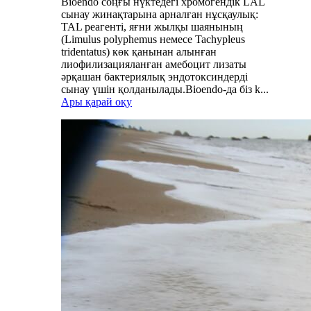
Bioendo соңғы нүктедегі хромогендік LAL
сынау жинақтарына арналған нұсқаулық:
TAL реагенті, яғни жылқы шаянының
(Limulus polyphemus немесе Tachypleus
tridentatus) көк қанынан алынған
лиофилизацияланған амебоцит лизаты
әрқашан бактериялық эндотоксиндерді
сынау үшін қолданылады.Bioendo-да біз k...
Ары қарай оқу