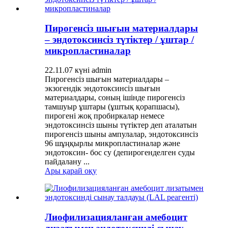
Пирогенсіз шығын материалдары
– эндотоксинсіз түтіктер / ұштар /
микропластиналар
22.11.07 күні admin
Пирогенсіз шығын материалдары –
экзогендік эндотоксинсіз шығын
материалдары, соның ішінде пирогенсіз
тамшуыр ұштары (ұштық қорапшасы),
пирогені жоқ пробиркалар немесе
эндотоксинсіз шыны түтіктер деп аталатын
пирогенсіз шыны ампулалар, эндотоксинсіз
96 шұңқырлы микропластиналар және
эндотоксин- бос су (депирогенделген суды
пайдалану ...
Ары қарай оқу
Лиофилизацияланған амебоцит