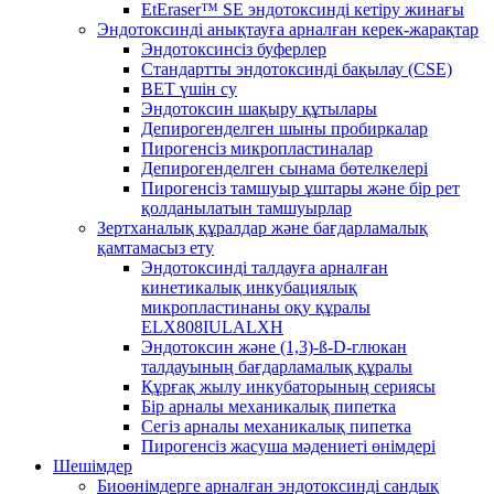
EtEraser™ SE эндотоксинді кетіру жинағы
Эндотоксинді анықтауға арналған керек-жарақтар
Эндотоксинсіз буферлер
Стандартты эндотоксинді бақылау (CSE)
BET үшін су
Эндотоксин шақыру құтылары
Депирогенделген шыны пробиркалар
Пирогенсіз микропластиналар
Депирогенделген сынама бөтелкелері
Пирогенсіз тамшуыр ұштары және бір рет
қолданылатын тамшуырлар
Зертханалық құралдар және бағдарламалық
қамтамасыз ету
Эндотоксинді талдауға арналған
кинетикалық инкубациялық
микропластинаны оқу құралы
ELX808IULALXH
Эндотоксин және (1,3)-ß-D-глюкан
талдауының бағдарламалық құралы
Құрғақ жылу инкубаторының сериясы
Бір арналы механикалық пипетка
Сегіз арналы механикалық пипетка
Пирогенсіз жасуша мәдениеті өнімдері
Шешімдер
Биоөнімдерге арналған эндотоксинді сандық