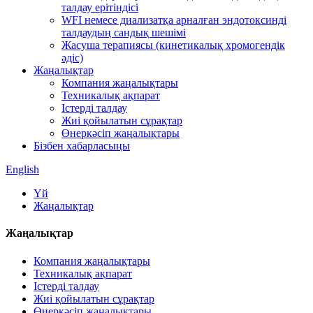
талдау ерітіндісі
WFI немесе диализатқа арналған эндотоксинді
талдаудың сандық шешімі
Жасуша терапиясы (кинетикалық хромогендік
әдіс)
Жаңалықтар
Компания жаңалықтары
Техникалық ақпарат
Істерді талдау
Жиі қойылатын сұрақтар
Өнеркәсіп жаңалықтары
Бізбен хабарласыңы
English
Үй
Жаңалықтар
Жаңалықтар
Компания жаңалықтары
Техникалық ақпарат
Істерді талдау
Жиі қойылатын сұрақтар
Өнеркәсіп жаңалықтары