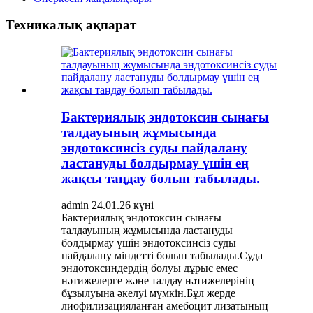
Техникалық ақпарат
Бактериялық эндотоксин сынағы
талдауының жұмысында
эндотоксинсіз суды пайдалану
ластануды болдырмау үшін ең
жақсы таңдау болып табылады.
admin 24.01.26 күні
Бактериялық эндотоксин сынағы
талдауының жұмысында ластануды
болдырмау үшін эндотоксинсіз суды
пайдалану міндетті болып табылады.Суда
эндотоксиндердің болуы дұрыс емес
нәтижелерге және талдау нәтижелерінің
бұзылуына әкелуі мүмкін.Бұл жерде
лиофилизацияланған амебоцит лизатының