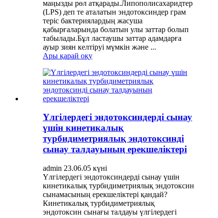
маңызды рөл атқарады.Липополисахаридтер
(LPS) деп те аталатын эндотоксиндер грам
теріс бактериялардың жасуша
қабырғаларында болатын улы заттар болып
табылады.Бұл ластаушы заттар адамдарға
ауыр зиян келтіруі мүмкін және ...
Ары қарай оқу
Үлгілердегі эндотоксиндерді сынау
үшін кинетикалық
турбидиметриялық эндотоксинді
сынау талдауының ерекшеліктері
admin 23.06.05 күні
Үлгілердегі эндотоксиндерді сынау үшін
кинетикалық турбидиметриялық эндотоксин
сынамасының ерекшеліктері қандай?
Кинетикалық турбидиметриялық
эндотоксин сынағы талдауы үлгілердегі