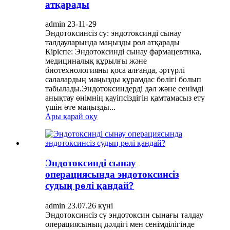
атқарады
admin 23-11-29
Эндотоксинсіз су: эндотоксинді сынау
талдауларында маңызды рөл атқарады
Кіріспе: Эндотоксинді сынау фармацевтика,
медициналық құрылғы және
биотехнологияны қоса алғанда, әртүрлі
салалардың маңызды құрамдас бөлігі болып
табылады.Эндотоксиндерді дәл және сенімді
анықтау өнімнің қауіпсіздігін қамтамасыз ету
үшін өте маңызды...
Ары қарай оқу
Эндотоксинді сынау
операциясында эндотоксинсіз
судың рөлі қандай?
admin 23.07.26 күні
Эндотоксинсіз су эндотоксин сынағы талдау
операциясының дәлдігі мен сенімділігінде