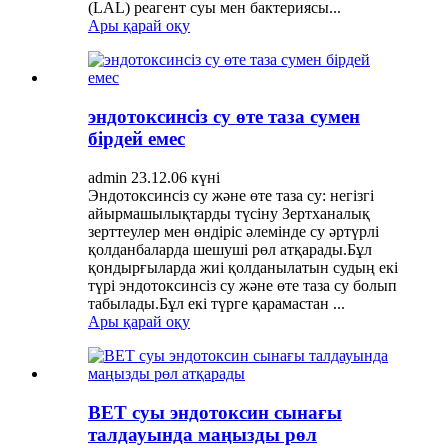
(LAL) реагент суы мен бактериясы...
Ары қарай оқу
эндотоксинсіз су өте таза сумен
бірдей емес
admin 23.12.06 күні
Эндотоксинсіз су және өте таза су: негізгі
айырмашылықтарды түсіну Зертханалық
зерттеулер мен өндіріс әлемінде су әртүрлі
қолданбаларда шешуші рөл атқарады.Бұл
қондырғыларда жиі қолданылатын судың екі
түрі эндотоксинсіз су және өте таза су болып
табылады.Бұл екі түрге қарамастан ...
Ары қарай оқу
BET суы эндотоксин сынағы
талдауында маңызды рөл