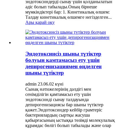
эндотоксиндерді сынау үшін қолданылатын
әдіс болып табылады.Оның бірнеше
мүмкіндіктері бар: 1. Кинетикалық өлшем:
Талдау кинетикалық өлшемге негізделген...
Ары қарай оқу
Эндотоксинсіз шыны түтіктер
болуын қамтамасыз ету үшін
депирогенизациямен өңделген
шыны түтіктер
admin 23.06.02 күні
Сынақ нәтижелерінің дәлдігі мен
сенімділігін қамтамасыз ету үшін
эндотоксинді сынау талдауында
депирогенизациясы бар шыны түтіктер
қажет.Эндотоксиндер кейбір грамтеріс
бактериялардың сыртқы жасуша
қабырғасының ыстыққа төзімді молекулалық
құрамдас бөлігі болып табылады және олар