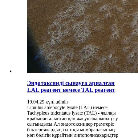
Эндотоксинді сынауға арналған
LAL реагент немесе TAL реагент
19.04.29 күні admin
Limulus amebocyte lysate (LAL) немесе
Tachypleus tridentatus lysate (TAL) - жылқы
крабынан алынған қан жасушаларының су
сығындысы.Ал эндотоксиндер грамтеріс
бактериялардың сыртқы мембранасының
көп бөлігін құрайтын липополисахаридтер