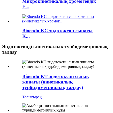
Микрокинетикалық хромогендік
E...
Bioendo KC эндотоксин сынағы
K...
Эндотоксинді кинетикалық турбидиметриялық
талдау
Bioendo KT эндотоксин сынақ
жинағы (кинетикалық
турбидиметриялық талдау)
Толығырақ