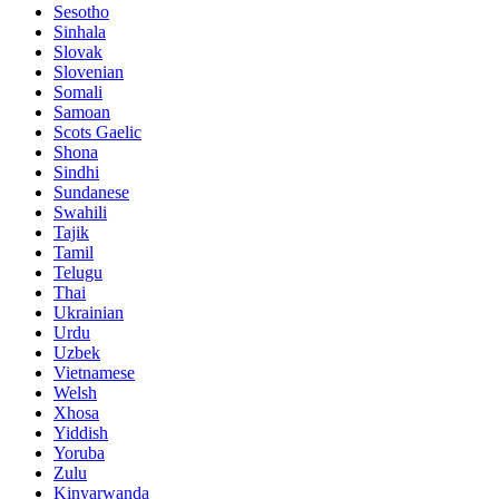
Sesotho
Sinhala
Slovak
Slovenian
Somali
Samoan
Scots Gaelic
Shona
Sindhi
Sundanese
Swahili
Tajik
Tamil
Telugu
Thai
Ukrainian
Urdu
Uzbek
Vietnamese
Welsh
Xhosa
Yiddish
Yoruba
Zulu
Kinyarwanda