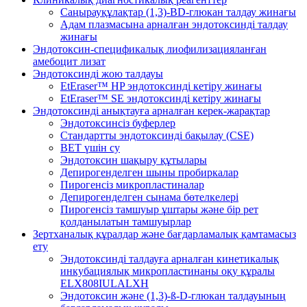
Саңырауқұлақтар (1,3)-BD-глюкан талдау жинағы
Адам плазмасына арналған эндотоксинді талдау
жинағы
Эндотоксин-спецификалық лиофилизацияланған
амебоцит лизат
Эндотоксинді жою талдауы
EtEraser™ HP эндотоксинді кетіру жинағы
EtEraser™ SE эндотоксинді кетіру жинағы
Эндотоксинді анықтауға арналған керек-жарақтар
Эндотоксинсіз буферлер
Стандартты эндотоксинді бақылау (CSE)
BET үшін су
Эндотоксин шақыру құтылары
Депирогенделген шыны пробиркалар
Пирогенсіз микропластиналар
Депирогенделген сынама бөтелкелері
Пирогенсіз тамшуыр ұштары және бір рет
қолданылатын тамшуырлар
Зертханалық құралдар және бағдарламалық қамтамасыз
ету
Эндотоксинді талдауға арналған кинетикалық
инкубациялық микропластинаны оқу құралы
ELX808IULALXH
Эндотоксин және (1,3)-ß-D-глюкан талдауының