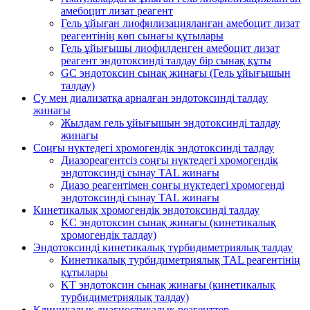
амебоцит лизат реагент
Гель ұйыған лиофилизацияланған амебоцит лизат
реагентінің көп сынағы құтылары
Гель ұйығышы лиофилденген амебоцит лизат
реагент эндотоксинді талдау бір сынақ құты
GC эндотоксин сынақ жинағы (Гель ұйығышын
талдау)
Су мен диализатқа арналған эндотоксинді талдау
жинағы
Жылдам гель ұйығышын эндотоксинді талдау
жинағы
Соңғы нүктедегі хромогендік эндотоксинді талдау
Диазореагентсіз соңғы нүктедегі хромогендік
эндотоксинді сынау TAL жинағы
Диазо реагентімен соңғы нүктедегі хромогенді
эндотоксинді сынау TAL жинағы
Кинетикалық хромогендік эндотоксинді талдау
KC эндотоксин сынақ жинағы (кинетикалық
хромогендік талдау)
Эндотоксинді кинетикалық турбидиметриялық талдау
Кинетикалық турбидиметриялық TAL реагентінің
құтылары
KT эндотоксин сынақ жинағы (кинетикалық
турбидиметриялық талдау)
Клиникалық диагностикалық реагенттер