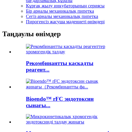
бағдарламалық құралы
Құрғақ жылу инкубаторының сериясы
Бір арналы механикалық пипетка
Сегіз арналы механикалық пипетка
Пирогенсіз жасуша мәдениеті өнімдері
Таңдаулы өнімдер
Рекомбинантты каскадты
реагент...
Bioendo™ rFC эндотоксин
сынағы...