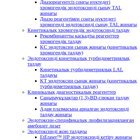
Диазореагентсіз соңғы нүктедегі
хромогендік эндотоксинді сынау TAL
жинағы
Диазо реагентімен соңғы нүктедегі
хромогенді эндотоксинді сынау TAL жинағы
Кинетикалық хромогендік эндотоксинді талдау
Рекомбинантты каскадты реагенттер
хромогендік талдау
KC эндотоксин сынақ жинағы (кинетикалық
хромогендік талдау)
Эндотоксинді кинетикалық турбидиметриялық
талдау
Кинетикалық турбидиметриялық LAL
талдауы
KT эндотоксин сынақ жинағы (кинетикалық
турбидиметриялық талдау)
Клиникалық диагностикалық реагенттер
Саңырауқұлақтар (1,3)-BD-глюкан талдау
жинағы
Адам плазмасына арналған эндотоксинді
талдау жинағы
Эндотоксин-спецификалық лиофилизацияланған
амебоцит лизат
Эндотоксинді жою талдауы
EtEraser™ HP эндотоксинді кетіру жинағы