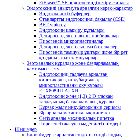
EtEraser™ SE эндотоксинді кетіру жинағы
Эндотоксинді анықтауға арналған керек-жарақтар
Эндотоксинсіз буферлер
Стандартты эндотоксинді бақылау (CSE)
BET үшін су
Эндотоксин шақыру құтылары
Депирогенделген шыны пробиркалар
Пирогенсіз микропластиналар
Депирогенделген сынама бөтелкелері
Пирогенсіз тамшуыр ұштары және бір рет
қолданылатын тамшуырлар
Зертханалық құралдар және бағдарламалық
қамтамасыз ету
Эндотоксинді талдауға арналған
кинетикалық инкубациялық
микропластинаны оқу құралы
ELX808IULALXH
Эндотоксин және (1,3)-ß-D-глюкан
талдауының бағдарламалық құралы
Құрғақ жылу инкубаторының сериясы
Бір арналы механикалық пипетка
Сегіз арналы механикалық пипетка
Пирогенсіз жасуша мәдениеті өнімдері
Шешімдер
Биоөнімдерге арналған эндотоксинді сандық