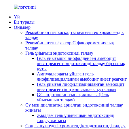
Үй
Біз туралы
Өнімдер
Рекомбинантты каскадты реагенттер хромогендік
талдау
Рекомбинантты фактор C флюорометриялық
талдау
Гель ұйығыш эндотоксинді талдау
Гель ұйығышы лиофилденген амебоцит
лизат реагент эндотоксинді талдау бір сынақ
құты
Ампулалардағы ұйыған гель
лиофилизацияланған амебоцит лизат реагент
Гель ұйыған лиофилизацияланған амебоцит
лизат реагентінің көп сынағы құтылары
GC эндотоксин сынақ жинағы (Гель
ұйығышын талдау)
Су мен диализатқа арналған эндотоксинді талдау
жинағы
Жылдам гель ұйығышын эндотоксинді
талдау жинағы
Соңғы нүктедегі хромогендік эндотоксинді талдау