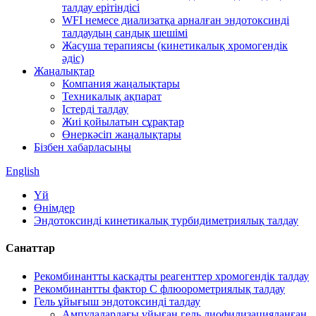
талдау ерітіндісі
WFI немесе диализатқа арналған эндотоксинді
талдаудың сандық шешімі
Жасуша терапиясы (кинетикалық хромогендік
әдіс)
Жаңалықтар
Компания жаңалықтары
Техникалық ақпарат
Істерді талдау
Жиі қойылатын сұрақтар
Өнеркәсіп жаңалықтары
Бізбен хабарласыңы
English
Үй
Өнімдер
Эндотоксинді кинетикалық турбидиметриялық талдау
Санаттар
Рекомбинантты каскадты реагенттер хромогендік талдау
Рекомбинантты фактор C флюорометриялық талдау
Гель ұйығыш эндотоксинді талдау
Ампулалардағы ұйыған гель лиофилизацияланған