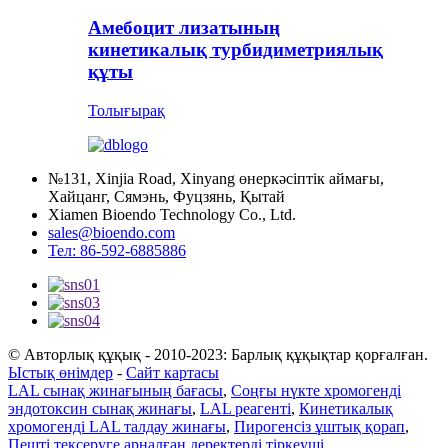
Амебоцит лизатының
кинетикалық турбидиметриялық
құты
Толығырақ
№131, Xinjia Road, Xinyang өнеркәсіптік аймағы,
Хайцанг, Сямэнь, Фуцзянь, Қытай
Xiamen Bioendo Technology Co., Ltd.
sales@bioendo.com
Тел: 86-592-6885886
© Авторлық құқық - 2010-2023: Барлық құқықтар қорғалған.
Ыстық өнімдер
-
Сайт картасы
LAL сынақ жинағының бағасы
,
Соңғы нүкте хромогенді
эндотоксин сынақ жинағы
,
LAL реагенті
,
Кинетикалық
хромогенді LAL талдау жинағы
,
Пирогенсіз ұштық қорап
,
Пешті тексеруге арналған деректерді тіркеуші
,