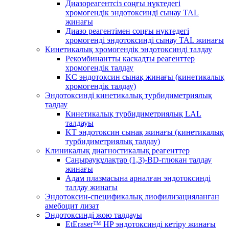
Диазореагентсіз соңғы нүктедегі
хромогендік эндотоксинді сынау TAL
жинағы
Диазо реагентімен соңғы нүктедегі
хромогенді эндотоксинді сынау TAL жинағы
Кинетикалық хромогендік эндотоксинді талдау
Рекомбинантты каскадты реагенттер
хромогендік талдау
KC эндотоксин сынақ жинағы (кинетикалық
хромогендік талдау)
Эндотоксинді кинетикалық турбидиметриялық
талдау
Кинетикалық турбидиметриялық LAL
талдауы
KT эндотоксин сынақ жинағы (кинетикалық
турбидиметриялық талдау)
Клиникалық диагностикалық реагенттер
Саңырауқұлақтар (1,3)-BD-глюкан талдау
жинағы
Адам плазмасына арналған эндотоксинді
талдау жинағы
Эндотоксин-спецификалық лиофилизацияланған
амебоцит лизат
Эндотоксинді жою талдауы
EtEraser™ HP эндотоксинді кетіру жинағы