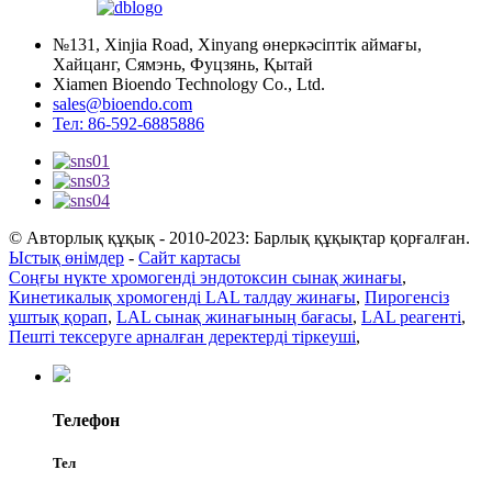
№131, Xinjia Road, Xinyang өнеркәсіптік аймағы,
Хайцанг, Сямэнь, Фуцзянь, Қытай
Xiamen Bioendo Technology Co., Ltd.
sales@bioendo.com
Тел: 86-592-6885886
© Авторлық құқық - 2010-2023: Барлық құқықтар қорғалған.
Ыстық өнімдер
-
Сайт картасы
Соңғы нүкте хромогенді эндотоксин сынақ жинағы
,
Кинетикалық хромогенді LAL талдау жинағы
,
Пирогенсіз
ұштық қорап
,
LAL сынақ жинағының бағасы
,
LAL реагенті
,
Пешті тексеруге арналған деректерді тіркеуші
,
Телефон
Тел