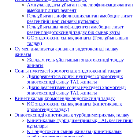
Ампулалардағы ұйыған гель лиофилизацияланған
амебоцит лизат реагент
Гель ұйыған лиофилизацияланған амебоцит лизат
реагентінің көп сынағы құтылары
Гель ұйығышы лиофилденген амебоцит лизат
реагент эндотоксинді талдау бір сынақ құты
GC эндотоксин сынақ жинағы (Гель ұйығышын
талдау)
Су мен диализатқа арналған эндотоксинді талдау
жинағы
Жылдам гель ұйығышын эндотоксинді талдау
жинағы
Соңғы нүктедегі хромогендік эндотоксинді талдау
Диазореагентсіз соңғы нүктедегі хромогендік
эндотоксинді сынау TAL жинағы
Диазо реагентімен соңғы нүктедегі хромогенді
эндотоксинді сынау TAL жинағы
Кинетикалық хромогендік эндотоксинді талдау
KC эндотоксин сынақ жинағы (кинетикалық
хромогендік талдау)
Эндотоксинді кинетикалық турбидиметриялық талдау
Кинетикалық турбидиметриялық TAL реагентінің
құтылары
KT эндотоксин сынақ жинағы (кинетикалық
турбидиметриялық талдау)