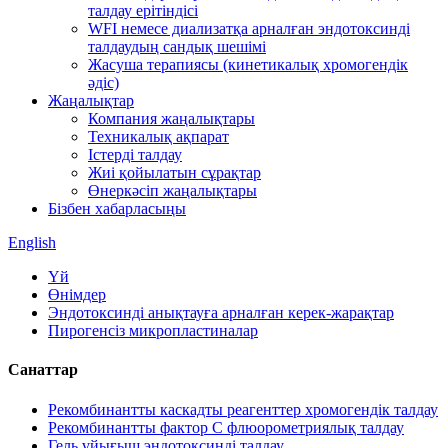
талдау ерітіндісі
WFI немесе диализатқа арналған эндотоксинді
талдаудың сандық шешімі
Жасуша терапиясы (кинетикалық хромогендік
әдіс)
Жаңалықтар
Компания жаңалықтары
Техникалық ақпарат
Істерді талдау
Жиі қойылатын сұрақтар
Өнеркәсіп жаңалықтары
Бізбен хабарласыңы
English
Үй
Өнімдер
Эндотоксинді анықтауға арналған керек-жарақтар
Пирогенсіз микропластиналар
Санаттар
Рекомбинантты каскадты реагенттер хромогендік талдау
Рекомбинантты фактор C флюорометриялық талдау
Гель ұйығыш эндотоксинді талдау