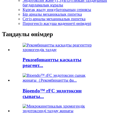
Эндотоксин және (1,3)-ß-D-глюкан талдауының
бағдарламалық құралы
Құрғақ жылу инкубаторының сериясы
Бір арналы механикалық пипетка
Сегіз арналы механикалық пипетка
Пирогенсіз жасуша мәдениеті өнімдері
Таңдаулы өнімдер
Рекомбинантты каскадты
реагент...
Bioendo™ rFC эндотоксин
сынағы...