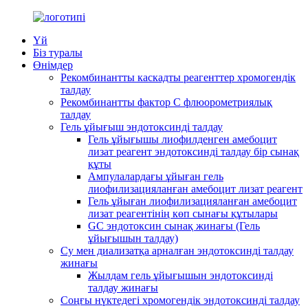
Үй
Біз туралы
Өнімдер
Рекомбинантты каскадты реагенттер хромогендік
талдау
Рекомбинантты фактор C флюорометриялық
талдау
Гель ұйығыш эндотоксинді талдау
Гель ұйығышы лиофилденген амебоцит
лизат реагент эндотоксинді талдау бір сынақ
құты
Ампулалардағы ұйыған гель
лиофилизацияланған амебоцит лизат реагент
Гель ұйыған лиофилизацияланған амебоцит
лизат реагентінің көп сынағы құтылары
GC эндотоксин сынақ жинағы (Гель
ұйығышын талдау)
Су мен диализатқа арналған эндотоксинді талдау
жинағы
Жылдам гель ұйығышын эндотоксинді
талдау жинағы
Соңғы нүктедегі хромогендік эндотоксинді талдау