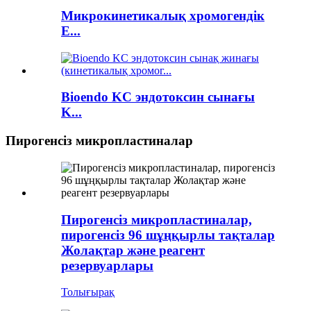
Микрокинетикалық хромогендік
E...
Bioendo KC эндотоксин сынағы
K...
Пирогенсіз микропластиналар
Пирогенсіз микропластиналар,
пирогенсіз 96 шұңқырлы тақталар
Жолақтар және реагент
резервуарлары
Толығырақ