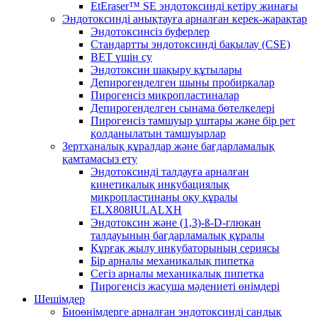
EtEraser™ SE эндотоксинді кетіру жинағы
Эндотоксинді анықтауға арналған керек-жарақтар
Эндотоксинсіз буферлер
Стандартты эндотоксинді бақылау (CSE)
BET үшін су
Эндотоксин шақыру құтылары
Депирогенделген шыны пробиркалар
Пирогенсіз микропластиналар
Депирогенделген сынама бөтелкелері
Пирогенсіз тамшуыр ұштары және бір рет
қолданылатын тамшуырлар
Зертханалық құралдар және бағдарламалық
қамтамасыз ету
Эндотоксинді талдауға арналған
кинетикалық инкубациялық
микропластинаны оқу құралы
ELX808IULALXH
Эндотоксин және (1,3)-ß-D-глюкан
талдауының бағдарламалық құралы
Құрғақ жылу инкубаторының сериясы
Бір арналы механикалық пипетка
Сегіз арналы механикалық пипетка
Пирогенсіз жасуша мәдениеті өнімдері
Шешімдер
Биоөнімдерге арналған эндотоксинді сандық