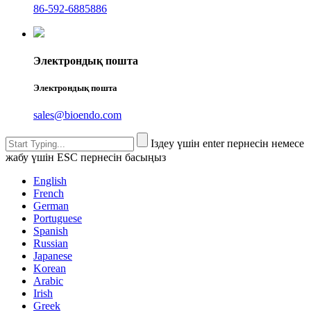
86-592-6885886
Электрондық пошта
Электрондық пошта
sales@bioendo.com
Іздеу үшін enter пернесін немесе
жабу үшін ESC пернесін басыңыз
English
French
German
Portuguese
Spanish
Russian
Japanese
Korean
Arabic
Irish
Greek