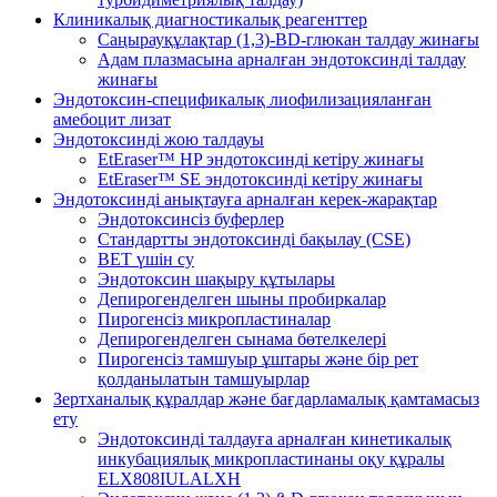
Клиникалық диагностикалық реагенттер
Саңырауқұлақтар (1,3)-BD-глюкан талдау жинағы
Адам плазмасына арналған эндотоксинді талдау
жинағы
Эндотоксин-спецификалық лиофилизацияланған
амебоцит лизат
Эндотоксинді жою талдауы
EtEraser™ HP эндотоксинді кетіру жинағы
EtEraser™ SE эндотоксинді кетіру жинағы
Эндотоксинді анықтауға арналған керек-жарақтар
Эндотоксинсіз буферлер
Стандартты эндотоксинді бақылау (CSE)
BET үшін су
Эндотоксин шақыру құтылары
Депирогенделген шыны пробиркалар
Пирогенсіз микропластиналар
Депирогенделген сынама бөтелкелері
Пирогенсіз тамшуыр ұштары және бір рет
қолданылатын тамшуырлар
Зертханалық құралдар және бағдарламалық қамтамасыз
ету
Эндотоксинді талдауға арналған кинетикалық
инкубациялық микропластинаны оқу құралы
ELX808IULALXH